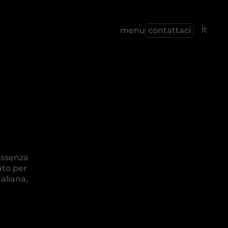
it
menu
contattaci
essenza
ato per
taliana,