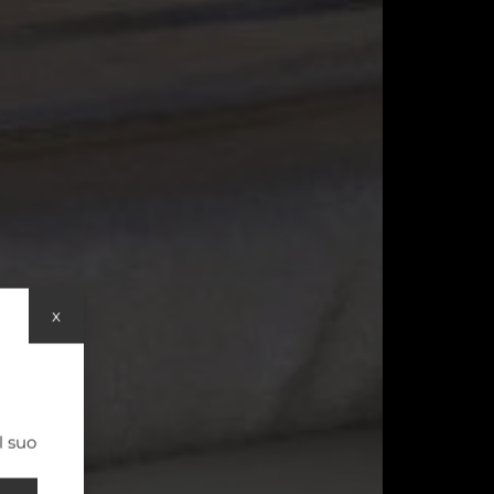
x
l suo