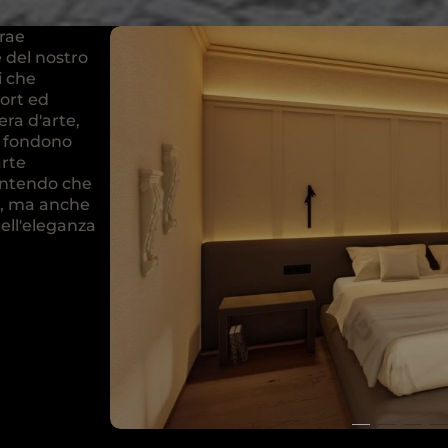
rae
e del nostro
i che
ort ed
ra d'arte,
si fondono
arte
rantendo che
e, ma anche
ell'eleganza
Prev