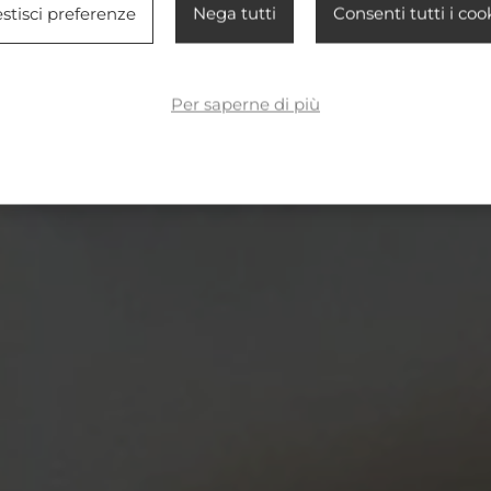
stisci preferenze
Nega tutti
Consenti tutti i coo
Per saperne di più