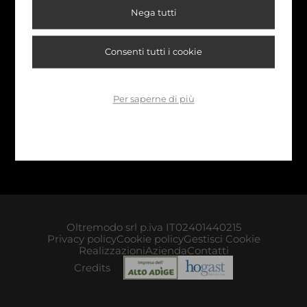
Ladinia
***
La Villa (BZ)
Nega tutti
Paradies
***
Tires (BZ)
Consenti tutti i cookie
Post
***
Sopra Bolzano (BZ)
Rentschnerhof
***
Bolzano (BZ)
Per saperne di più
Solaia
***
Castelrotto (BZ)
Villa Emilia
***
Ortisei (BZ)
Oltremodo srl p.iva IT02401440215
Privacy policy
Cookie policy
Gestisci Cookie
Realizzazioni
Azienda
Contatti
Credits